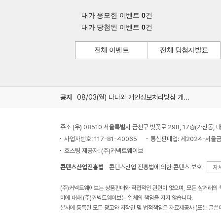
내가 응모한 이벤트
0
건
내가 당첨된 이벤트
0
건
전체 이벤트
전체 당첨자발표
공지
08/03(월) 다나와 개인정보처리방침 개정 안내
주소 (우) 08510 서울특별시 금천구 벚꽃로 298, 17층(가산동
사업자번호: 117-81-40065
통신판매업: 제2024-서울금
호스팅 제공자: (주)커넥트웨이브
콘텐츠산업진흥법
콘텐츠산업 진흥법에 의한 콘텐츠 보호
자
(주)커넥트웨이브는 상품판매와 직접적인 관련이 없으며, 모든 상거래의
이에 대해 (주)커넥트웨이브는 일체의 책임을 지지 않습니다.
본사에 등록된 모든 광고와 저작권 및 법적책임은 자료제공사 (또는 글쓴