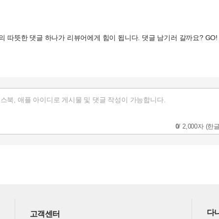
0
/
2,000자
(한글
다나
고객센터