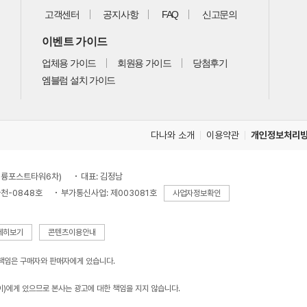
고객센터
공지사항
FAQ
신고문의
이벤트 가이드
업체용 가이드
회원용 가이드
당첨후기
엠블럼 설치 가이드
다나와 소개
이용약관
개인정보처리
, 대륭포스트타워6차)
대표: 김정남
천-0848호
부가통신사업: 제003081호
사업자정보확인
세히보기
콘텐츠이용안내
 책임은 구매자와 판매자에게 있습니다.
이)에게 있으므로 본사는 광고에 대한 책임을 지지 않습니다.