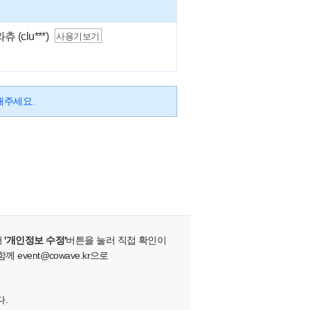
(clu***)
사용기보기
해주세요.
서
'개인정보 수정'
버튼을 눌러 직접 확인이
vent@cowave.kr으로
다.