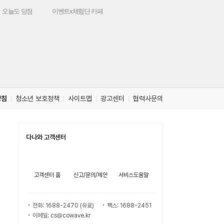
오늘도 당첨
이벤트x체험단 카페
방침
청소년 보호정책
사이트맵
광고센터
협력사문의
다나와 고객센터
고객센터 홈
신고/문의/제안
서비스도움말
전화: 1688-2470 (유료)
팩스: 1688-2451
이메일: cs@cowave.kr