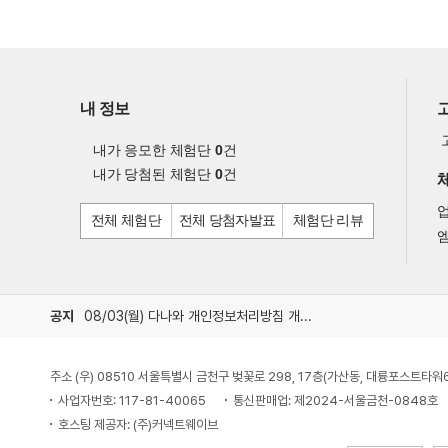
내 정보
내가 응모한 체험단
0
건
내가 당첨된 체험단
0
건
전체 체험단
전체 당첨자발표
체험단 리뷰
엠
공지
08/03(월) 다나와 개인정보처리방침 개정 안내
주소 (우) 08510 서울특별시 금천구 벚꽃로 298, 17층(가산동, 대륭포스트타워
사업자번호: 117-81-40065
통신판매업: 제2024-서울금천-0848호
호스팅 제공자: (주)커넥트웨이브