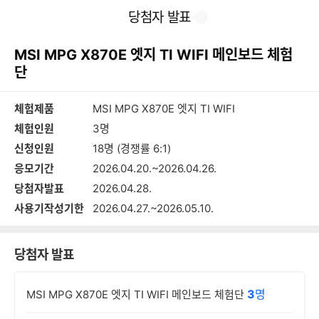
본
이
찜
공
당첨자 발표
문
전
유
바
페
하
로
이
기
MSI MPG X870E 엣지 TI WIFI 메인보드 체험
가
지
기
단
체험제품
MSI MPG X870E 엣지 TI WIFI
체험인원
3명
신청인원
18명 (경쟁률 6:1)
응모기간
2026.04.20.~2026.04.26.
당첨자발표
2026.04.28.
사용기작성기한
2026.04.27.~2026.05.10.
당첨자 발표
3
명
MSI MPG X870E 엣지 TI WIFI 메인보드 체험단