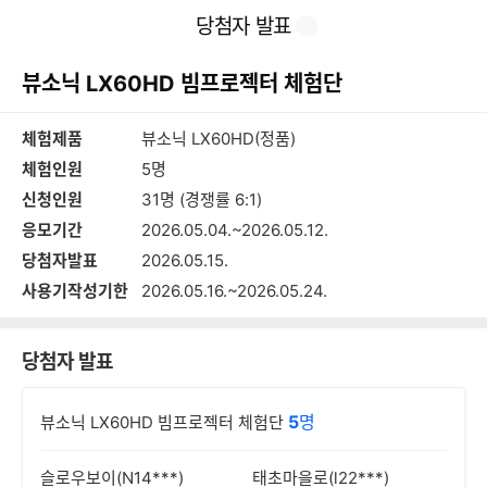
본
이
찜
공
당첨자 발표
문
전
유
바
페
하
로
이
기
뷰소닉 LX60HD 빔프로젝터 체험단
가
지
기
체험제품
뷰소닉 LX60HD(정품)
체험인원
5명
신청인원
31명 (경쟁률 6:1)
응모기간
2026.05.04.~2026.05.12.
당첨자발표
2026.05.15.
사용기작성기한
2026.05.16.~2026.05.24.
당첨자 발표
5
명
뷰소닉 LX60HD 빔프로젝터 체험단
슬로우보이(N14***)
태초마을로(l22***)