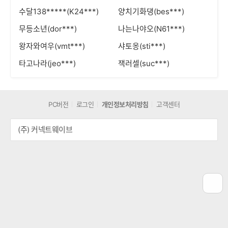
수달138*****(K24***)
양치기화댕(bes***)
무등소년(dor***)
나는나야오(N61***)
왕자와여우(vmt***)
샤토옹(sti***)
타고나라(jeo***)
잭러셀(suc***)
PC버전
로그인
개인정보처리방침
고객센터
(주) 커넥트웨이브