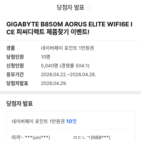
본
이
찜
공
당첨자 발표
문
전
유
바
페
하
로
이
기
GIGABYTE B850M AORUS ELITE WIFI6E I
가
지
기
CE 피씨디렉트 제품찾기 이벤트!
경품
네이버페이 포인트 1만원권
당첨인원
10명
신청인원
5,040명 (경쟁률 504:1)
응모기간
2026.04.22.~2026.04.28.
당첨자발표
2026.04.29.
당첨자 발표
10
명
네이버페이 포인트 1만원권
따까'- ***(uni***)
ㅁㄷㄴㄱ(N88***)