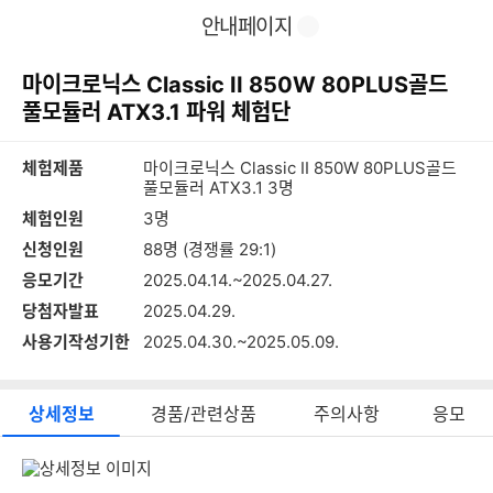
이
찜
공
안내페이지
전
유
페
하
이
기
마이크로닉스 Classic II 850W 80PLUS골드
지
풀모듈러 ATX3.1 파워 체험단
체험제품
마이크로닉스 Classic II 850W 80PLUS골드
풀모듈러 ATX3.1 3명
체험인원
3명
신청인원
88명 (경쟁률 29:1)
응모기간
2025.04.14.~2025.04.27.
당첨자발표
2025.04.29.
사용기작성기한
2025.04.30.~2025.05.09.
상세정보
경품/관련상품
주의사항
응모
상
세
정