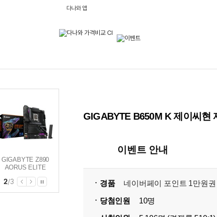
다나와 앱
GIGABYTE B650M K 제이
이벤트 안내
GIGABYTE Z890
GIGABYTE X870E
GIGABYTE B650M
AORUS ELITE
AORUS ELITE X3D
K 제이씨현
WIFI7 제이씨현
제이씨현
2
/
3
ㆍ경품
네이버페이 포인트 1만원권
ㆍ당첨인원
10명