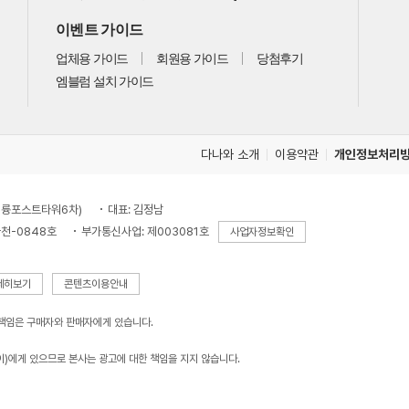
이벤트 가이드
업체용 가이드
회원용 가이드
당첨후기
엠블럼 설치 가이드
다나와 소개
이용약관
개인정보처리
, 대륭포스트타워6차)
대표: 김정남
천-0848호
부가통신사업: 제003081호
사업자정보확인
세히보기
콘텐츠이용안내
 책임은 구매자와 판매자에게 있습니다.
이)에게 있으므로 본사는 광고에 대한 책임을 지지 않습니다.