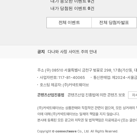
내가 응모한 이벤트
0
건
내가 당첨된 이벤트
0
건
전체 이벤트
전체 당첨자발표
공지
다나와 사칭 사이트 주의 안내
주소 (우) 08510 서울특별시 금천구 벚꽃로 298, 17층(가산동
사업자번호: 117-81-40065
통신판매업: 제2024-서울금
호스팅 제공자: (주)커넥트웨이브
콘텐츠산업진흥법
콘텐츠산업 진흥법에 의한 콘텐츠 보호
자
(주)커넥트웨이브는 상품판매와 직접적인 관련이 없으며, 모든 상거래의
이에 대해 (주)커넥트웨이브는 일체의 책임을 지지 않습니다.
본사에 등록된 모든 광고와 저작권 및 법적책임은 자료제공사 (또는 글쓴
Copyright ©
connectwave
Co., Ltd. All Rights Reserved.