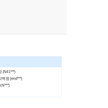
(N41***)
원 (end***)
hi***)