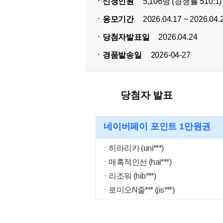
ㆍ신청인원
5,106명 (경쟁률 510:1)
ㆍ응모기간
2026.04.17 ~ 2026.04.
ㆍ당첨자발표일
2026.04.24
ㆍ경품발송일
2026-04-27
당첨자 발표
네이버페이 포인트 1만원권
ㆍ히라리카 (uni***)
ㆍ매혹적인선 (hai***)
ㆍ리조워 (hib***)
ㆍ로미오N줄*** (jis***)