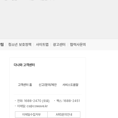
방침
청소년 보호정책
사이트맵
광고센터
협력사문의
다나와 고객센터
고객센터 홈
신고/문의/제안
서비스도움말
전화: 1688-2470 (유료)
팩스: 1688-2451
이메일: cs@cowave.kr
이메일수집거부
ARS문의안내