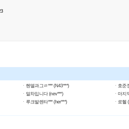
23
ㆍ헨델과그ㄹ*** (N43***)
ㆍ호준정 
ㆍ말차입니다 (nev***)
ㆍ마지막백
ㆍ루크발렌타*** (her***)
ㆍ로헬 (c