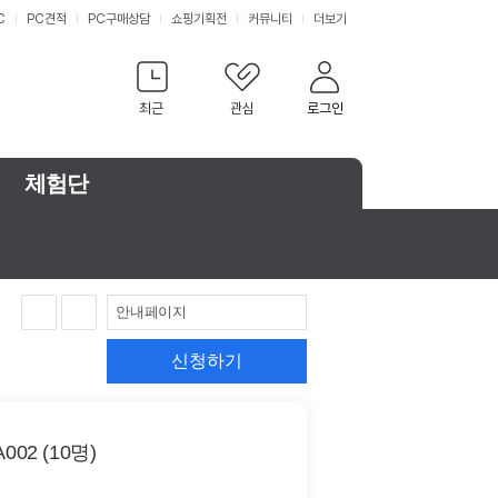
C
PC견적
PC구매상담
쇼핑기획전
커뮤니티
더보기
최근
관심
로그인
체험단
안내페이지
신청하기
02 (10명)