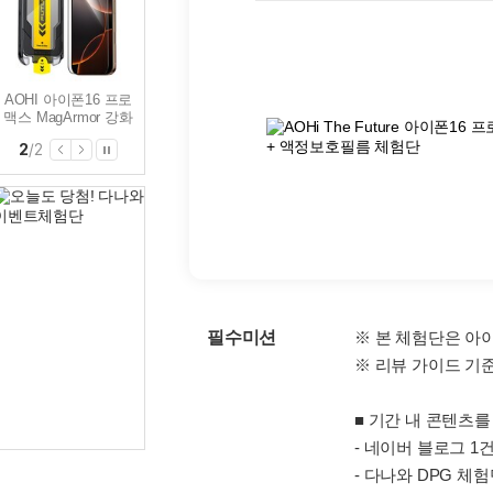
AOHI 아이폰16 프로
맥스 맥세이프
MagArmor 마그네틱
1
/
2
케이스 AOC-A002
필수미션
※ 본 체험단은 아
※ 리뷰 가이드 기
■ 기간 내 콘텐츠를
- 네이버 블로그 1
- 다나와 DPG 체