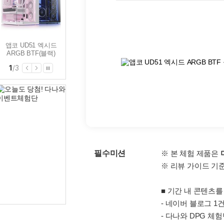
앱코 G50 빅플로우
앱코 U30 마린(블랙)
앱코 UD51 엑시드
MESH ARGB BTF(블
ARGB BTF(블랙)
랙)
2
/
3
필수미션
※ 본 체험 제품은
※ 리뷰 가이드 기
■ 기간 내 콘텐츠를
- 네이버 블로그 1
- 다나와 DPG 체