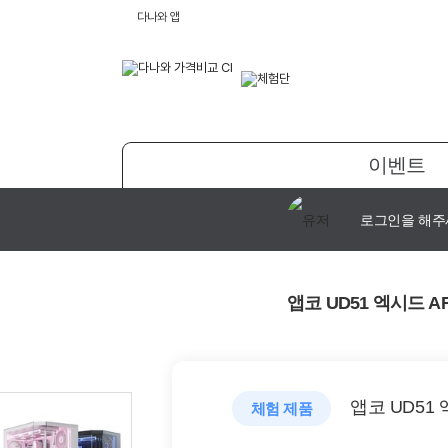
다나와 앱
이벤트
로그인을 해주
앱코 UD51 엑시드 A
앱코 UD51 
체험 제품