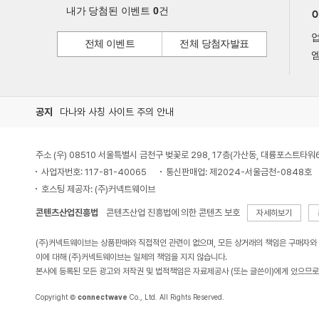
내가 당첨된 이벤트
0
건
전체 이벤트
전체 당첨자발표
엠
공지
다나와 사칭 사이트 주의 안내
주소 (우) 08510 서울특별시 금천구 벚꽃로 298, 17층(가산동, 대륭포스트타워
사업자번호: 117-81-40065
통신판매업: 제2024-서울금천-0848호
호스팅 제공자: (주)커넥트웨이브
콘텐츠산업진흥법
콘텐츠산업 진흥법에 의한 콘텐츠 보호
자세히보기
(주)커넥트웨이브는 상품판매와 직접적인 관련이 없으며, 모든 상거래의 책임은 구매자와
이에 대해 (주)커넥트웨이브는 일체의 책임을 지지 않습니다.
본사에 등록된 모든 광고와 저작권 및 법적책임은 자료제공사 (또는 글쓴이)에게 있으므로
Copyright ©
connectwave
Co., Ltd. All Rights Reserved.