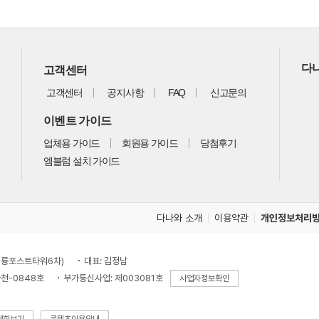
다나
고객센터
고객센터
공지사항
FAQ
신고문의
이벤트 가이드
업체용 가이드
회원용 가이드
당첨후기
엠블럼 설치 가이드
다나와 소개
이용약관
개인정보처리
, 대륭포스트타워6차)
대표: 김정남
천-0848호
부가통신사업: 제003081호
사업자정보확인