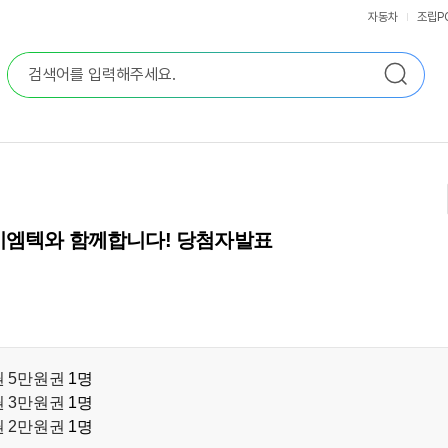
자동차
조립P
 이엠텍와 함께합니다! 당첨자발표
 5만원권
1명
 3만원권
1명
 2만원권
1명