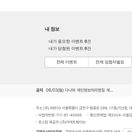
내 정보
내가 응모한 이벤트
0
건
내가 당첨된 이벤트
0
건
전체 이벤트
전체 당첨자발표
공지
08/03(월) 다나와 개인정보처리방침 개정 안내
주소 (우) 08510 서울특별시 금천구 벚꽃로 298, 17층(가산동
사업자번호: 117-81-40065
통신판매업: 제2024-서울금
호스팅 제공자: (주)커넥트웨이브
콘텐츠산업진흥법
콘텐츠산업 진흥법에 의한 콘텐츠 보호