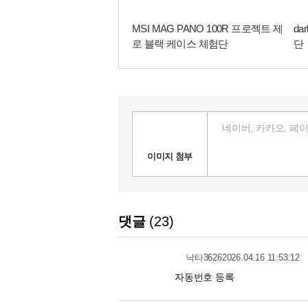
lash DS500 RGB 케이스 체험
클릭나라, GALAX와 손잡고 국내
MSI GM51 LIGHTWEIGHT
갤럭시 그래픽카드 국내 사업, 클
뷰소
시장 공략…공식 유통 본격화
WIRELESS 마우스 체험단
나라 체제로 재편…A/S는 이엠텍
단
맡는다
이미지 첨부
댓글
23
2026.04.16 11:53:12
낙타3626
자동번호 등록