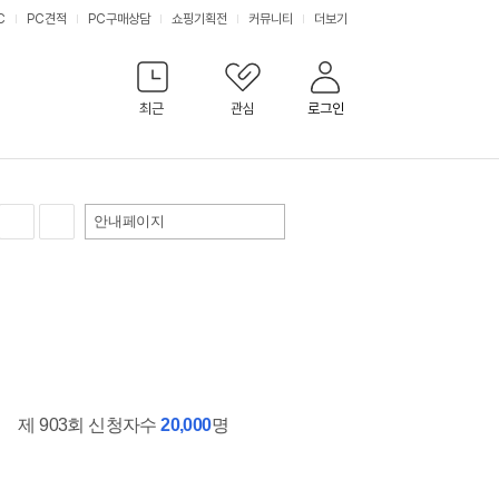
C
PC견적
PC구매상담
쇼핑기획전
커뮤니티
더보기
최근
관심
로그인
안내페이지
제 903회 신청자수
20,000
명