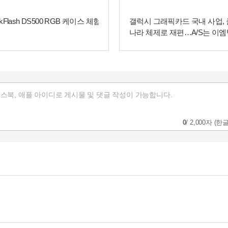
릭
닉 X100-4K+ 빔프로젝터 체험
갤럭시 품은 클릭나라, 그래픽카드
인텔 2분기 실적과 향후 전망, 
이
유통 강자로 등극
고 최신 뉴스를 정리해드립니
0
/
2,000자
(한글