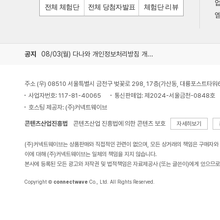
전체 체험단
전체 당첨자발표
체험단 리뷰
엠
공지
08/03(월) 다나와 개인정보처리방침 개정 안내
주소 (우) 08510 서울특별시 금천구 벚꽃로 298, 17층(가산동, 대륭포스트타워
사업자번호: 117-81-40065
통신판매업: 제2024-서울금천-0848호
호스팅 제공자: (주)커넥트웨이브
콘텐츠산업진흥법
콘텐츠산업 진흥법에 의한 콘텐츠 보호
자세히보기
(주)커넥트웨이브는 상품판매와 직접적인 관련이 없으며, 모든 상거래의 책임은 구매자와
이에 대해 (주)커넥트웨이브는 일체의 책임을 지지 않습니다.
본사에 등록된 모든 광고와 저작권 및 법적책임은 자료제공사 (또는 글쓴이)에게 있으므로
Copyright ©
connectwave
Co., Ltd. All Rights Reserved.