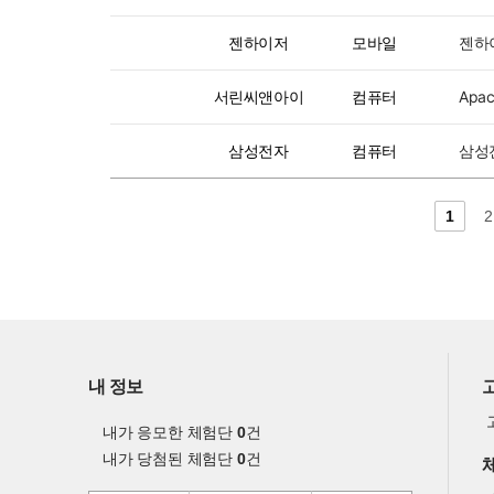
젠하이저
모바일
젠하이
서린씨앤아이
컴퓨터
Apa
삼성전자
컴퓨터
삼성전
1
2
내 정보
내가 응모한 체험단
0
건
내가 당첨된 체험단
0
건