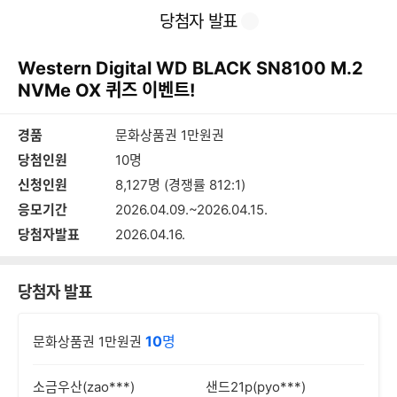
본
이
찜
공
당첨자 발표
문
전
유
바
페
하
로
이
기
Western Digital WD BLACK SN8100 M.2
가
지
기
NVMe OX 퀴즈 이벤트!
경품
문화상품권 1만원권
당첨인원
10명
신청인원
8,127명 (경쟁률 812:1)
응모기간
2026.04.09.~2026.04.15.
당첨자발표
2026.04.16.
당첨자 발표
10
명
문화상품권 1만원권
소금우산(zao***)
샌드21p(pyo***)