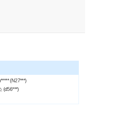
**** (N27***)
d56***)