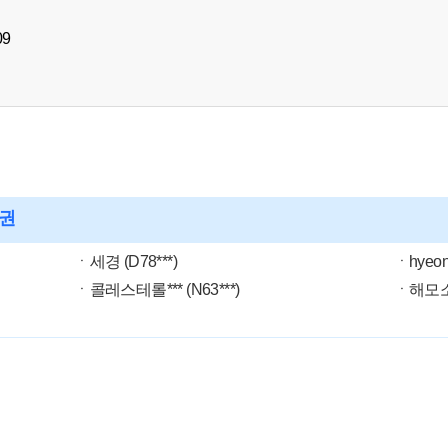
09
원권
ㆍ세경 (D78***)
ㆍhyeon*
ㆍ콜레스테롤*** (N63***)
ㆍ해모소 (