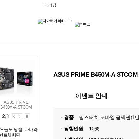
다나와 앱
ASUS PRIME B450M-A STC
이벤트 안내
ASUS PRIME
ASUS PRIME
ASUS PRIME X470-
B450M-A STCOM
H310M-K R2.0
PRO STCOM
STCOM
2
/
3
ㆍ경품
맘스터치 ㅤ모바일 금액권(1
ㆍ당첨인원
10명