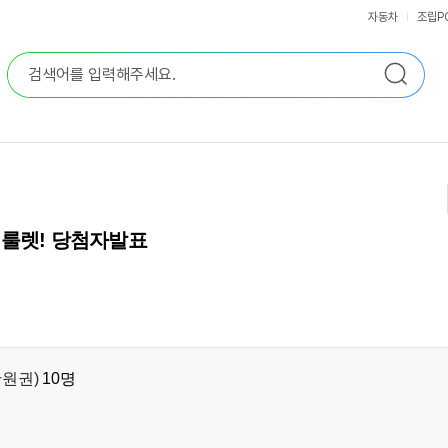
자동차
조립P
OM 룰렛! 당첨자발표
만원권)
10명