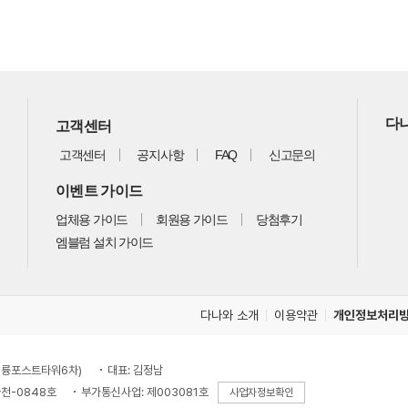
다나
고객센터
고객센터
공지사항
FAQ
신고문의
이벤트 가이드
업체용 가이드
회원용 가이드
당첨후기
엠블럼 설치 가이드
다나와 소개
이용약관
개인정보처리
, 대륭포스트타워6차)
대표: 김정남
천-0848호
부가통신사업: 제003081호
사업자정보확인