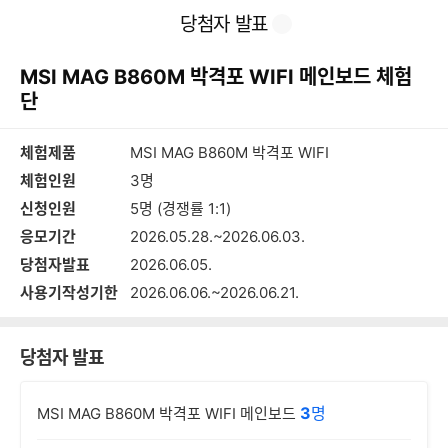
본
이
찜
공
당첨자 발표
문
전
유
바
페
하
로
이
기
MSI MAG B860M 박격포 WIFI 메인보드 체험
가
지
기
단
체험제품
MSI MAG B860M 박격포 WIFI
체험인원
3명
신청인원
5명 (경쟁률 1:1)
응모기간
2026.05.28.~2026.06.03.
당첨자발표
2026.06.05.
사용기작성기한
2026.06.06.~2026.06.21.
당첨자 발표
3
명
MSI MAG B860M 박격포 WIFI 메인보드