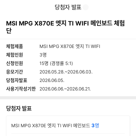
본
이
찜
공
당첨자 발표
문
전
유
바
페
하
로
이
기
MSI MPG X870E 엣지 TI WIFI 메인보드 체험
가
지
기
단
체험제품
MSI MPG X870E 엣지 TI WIFI
체험인원
3명
신청인원
15명 (경쟁률 5:1)
응모기간
2026.05.28.~2026.06.03.
당첨자발표
2026.06.05.
사용기작성기한
2026.06.06.~2026.06.21.
당첨자 발표
3
명
MSI MPG X870E 엣지 TI WIFI 메인보드