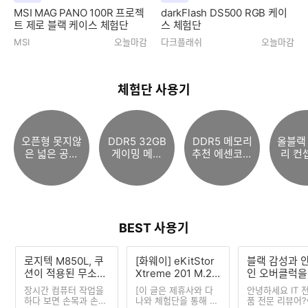
MSI MAG PANO 100R 프로젝
darkFlash DS500 RGB 케이
트 제로 블랙 케이스 체험단
스 체험단
MSI
오늘마감
다크플래쉬
오늘마감
체험단 사용기
오픈형 못지않
DDR5 32GB
DDR5 메모리
올블랙
은 넓은 공간
게이밍 메모
추천 에센코어
리 컨
감의 밀폐형
리, Apacer D
KLEVV DDR
성능 
헤드폰 추천,
DR5-6000 C
5-5600 CL4
메인보
젠하이저 HD
L38 NOX 16
6 16GB 파인
천, MS
480 Pro 레퍼
GBx2 패키지
인포 호환성,
Z890
런스헤드폰 청
리뷰
안정성 좋네요
크 W
BEST 사용기
음 및 7가지
장점 분석
로지텍 M850L, 쿠
[화웨이] eKitStor
블랙 감성과 
션이 적용된 무소음
Xtreme 201 M.2
인 오버클럭을
무선 사무용 마우스
NVMe (1TB) : 화웨
하는, ADATA
장시간 컴퓨터 작업을
[이 글은 제휴사와 다
안녕하세요 IT 
이SSD, 가성비SS
5 16GB AR
하다 보면 손목과 손바
나와 체험단을 통해 제
품 전문 리뷰어?w