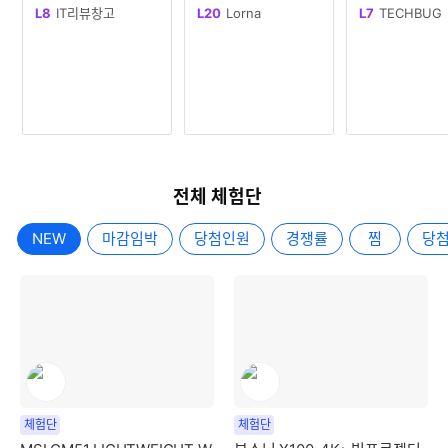
D, 1TBSSD추천
게이밍 메모리
닥이 눌리는 피로감은
품 또는 경제적 대가를
e 입니다.과거에
L8
IT리뷰창고
L20
Lorna
L7
TECHBUG
마우스 선택만으로
제공받아 작성하
은
리뷰
전체 체험단
NEW
마감임박
당첨인원
경쟁률
찜
당
체험단
체험단