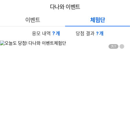
본
메
다
검
다나와 이벤트
문
뉴
나
색
바
와
로
홈
이벤트
체험단
가
기
응모 내역
?
개
당첨 결과
?
개
페
7
/
7
배
이
너
지
자
동
롤
링