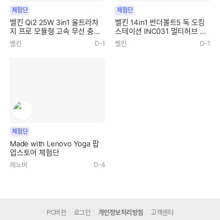
체험단
체험단
벨킨 Qi2 25W 3in1 울트라차
벨킨 14in1 썬더볼트5 독 도킹
지 프로 모듈형 고속 무선 충전
스테이션 INC031 멀티허브 체
기 WIZ052kr 체험단
험단
벨킨
D-1
벨킨
D-1
체험단
Made with Lenovo Yoga 팝
업스토어 체험단
레노버
D-4
PC버전
로그인
개인정보처리방침
고객센터