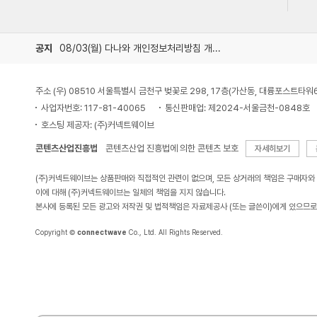
공지
08/03(월) 다나와 개인정보처리방침 개정 안내
주소 (우) 08510 서울특별시 금천구 벚꽃로 298, 17층(가산동, 대륭포스트타워
사업자번호: 117-81-40065
통신판매업: 제2024-서울금천-0848호
호스팅 제공자: (주)커넥트웨이브
콘텐츠산업진흥법
콘텐츠산업 진흥법에 의한 콘텐츠 보호
자세히보기
(주)커넥트웨이브는 상품판매와 직접적인 관련이 없으며, 모든 상거래의 책임은 구매자와
이에 대해 (주)커넥트웨이브는 일체의 책임을 지지 않습니다.
본사에 등록된 모든 광고와 저작권 및 법적책임은 자료제공사 (또는 글쓴이)에게 있으므로
Copyright ©
connectwave
Co., Ltd. All Rights Reserved.