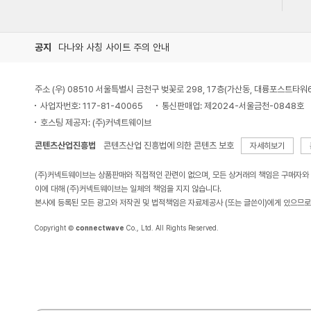
공지
다나와 사칭 사이트 주의 안내
주소 (우) 08510 서울특별시 금천구 벚꽃로 298, 17층(가산동, 대륭포스트타워
사업자번호: 117-81-40065
통신판매업: 제2024-서울금천-0848호
호스팅 제공자: (주)커넥트웨이브
콘텐츠산업진흥법
콘텐츠산업 진흥법에 의한 콘텐츠 보호
자세히보기
(주)커넥트웨이브는 상품판매와 직접적인 관련이 없으며, 모든 상거래의 책임은 구매자와
이에 대해 (주)커넥트웨이브는 일체의 책임을 지지 않습니다.
본사에 등록된 모든 광고와 저작권 및 법적책임은 자료제공사 (또는 글쓴이)에게 있으므로
Copyright ©
connectwave
Co., Ltd. All Rights Reserved.