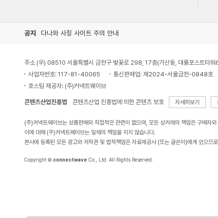
공지
다나와 사칭 사이트 주의 안내
주소 (우) 08510 서울특별시 금천구 벚꽃로 298, 17층(가산동, 대륭포스트타워
사업자번호: 117-81-40065
통신판매업: 제2024-서울금천-0848호
호스팅 제공자: (주)커넥트웨이브
콘텐츠산업진흥법
콘텐츠산업 진흥법에 의한 콘텐츠 보호
자세히보기
(주)커넥트웨이브는 상품판매와 직접적인 관련이 없으며, 모든 상거래의 책임은 구매자와
이에 대해 (주)커넥트웨이브는 일체의 책임을 지지 않습니다.
본사에 등록된 모든 광고와 저작권 및 법적책임은 자료제공사 (또는 글쓴이)에게 있으므로
Copyright ©
connectwave
Co., Ltd. All Rights Reserved.