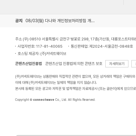
공지
08/03(월) 다나와 개인정보처리방침 개정 안내
주소 (우) 08510 서울특별시 금천구 벚꽃로 298, 17층(가산동, 대륭포스트타워
사업자번호: 117-81-40065
통신판매업: 제2024-서울금천-0848호
호스팅 제공자: (주)커넥트웨이브
콘텐츠산업진흥법
콘텐츠산업 진흥법에 의한 콘텐츠 보호
자세히보기
(주)커넥트웨이브는 상품판매와 직접적인 관련이 없으며, 모든 상거래의 책임은 구매자와
이에 대해 (주)커넥트웨이브는 일체의 책임을 지지 않습니다.
본사에 등록된 모든 광고와 저작권 및 법적책임은 자료제공사 (또는 글쓴이)에게 있으므로
Copyright ©
connectwave
Co., Ltd. All Rights Reserved.