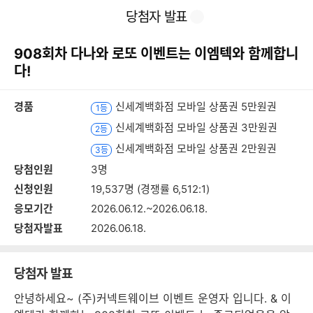
본
이
찜
공
당첨자 발표
문
전
유
바
페
하
로
이
기
908회차 다나와 로또 이벤트는 이엠텍와 함께합니
가
지
기
다!
경품
신세계백화점 모바일 상품권 5만원권
1등
신세계백화점 모바일 상품권 3만원권
2등
신세계백화점 모바일 상품권 2만원권
3등
당첨인원
3명
신청인원
19,537명 (경쟁률 6,512:1)
응모기간
2026.06.12.~2026.06.18.
당첨자발표
2026.06.18.
당첨자 발표
안녕하세요~ (주)커넥트웨이브 이벤트 운영자 입니다. & 이