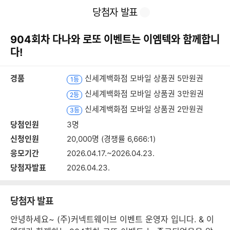
본
이
찜
공
당첨자 발표
문
전
유
바
페
하
로
이
기
904회차 다나와 로또 이벤트는 이엠텍와 함께합니
가
지
기
다!
경품
신세계백화점 모바일 상품권 5만원권
1등
신세계백화점 모바일 상품권 3만원권
2등
신세계백화점 모바일 상품권 2만원권
3등
당첨인원
3명
신청인원
20,000명 (경쟁률 6,666:1)
응모기간
2026.04.17.~2026.04.23.
당첨자발표
2026.04.23.
당첨자 발표
안녕하세요~ (주)커넥트웨이브 이벤트 운영자 입니다. & 이