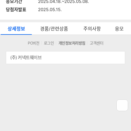
응모기간
2025.04.18.~2025.05.08.
당첨자발표
2025.05.15.
상세정보
경품/관련상품
주의사항
응모
상
세
PC버전
로그인
개인정보처리방침
고객센터
정
보
(주) 커넥트웨이브