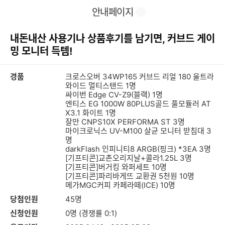
이
찜
공
안내페이지
전
유
페
하
이
기
내돈내산 사용기나 상품후기를 남기면, 커브드 게이
지
밍 모니터 득템!
경품
크로스오버 34WP165 커브드 리얼 180 울트라
와이드 멀티스탠드 1명
싸이번 Edge CV-Z9(블랙) 1명
엔티스 EG 1000W 80PLUS골드 풀모듈러 AT
X3.1 화이트 1명
잘만 CNPS10X PERFORMA ST 3명
마이크로닉스 UV-M100 살균 모니터 받침대 3
명
darkFlash 인피니티8 ARGB(핑크) *3EA 3명
[기프티콘]교촌오리지날+콜라1.25L 3명
[기프티콘]버거킹 와퍼세트 10명
[기프티콘]파리바게뜨 교환권 5천원 10명
메가MGC커피 카페라떼(ICE) 10명
당첨인원
45명
신청인원
0명 (경쟁률 0:1)