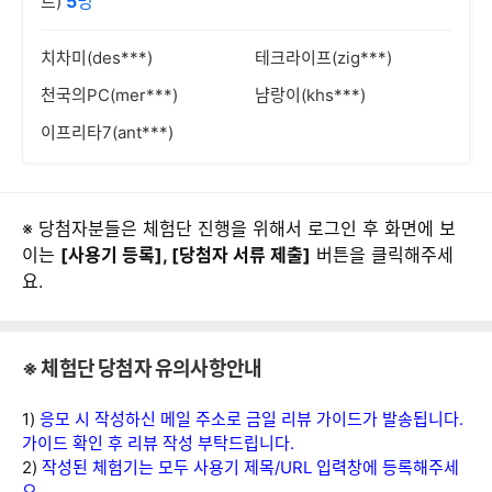
5
명
트)
치차미(des***)
테크라이프(zig***)
천국의PC(mer***)
냠랑이(khs***)
이프리타7(ant***)
※ 당첨자분들은 체험단 진행을 위해서 로그인 후 화면에 보
이는
[사용기 등록], [당첨자 서류 제출]
버튼을 클릭해주세
요.
※ 체험단 당첨자 유의사항안내
1)
응모 시 작성하신 메일 주소로 금일 리뷰 가이드가 발송됩니다.
가이드 확인 후 리뷰 작성 부탁드립니다.
2)
작성된 체험기는 모두 사용기 제목/URL 입력창에 등록해주세
요.