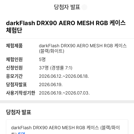
본
이
찜
공
당첨자 발표
문
전
유
바
페
하
로
이
기
darkFlash DRX90 AERO MESH RGB 케이스
가
지
기
체험단
체험제품
darkFlash DRX90 AERO MESH RGB 케이스
(블랙/화이트)
체험인원
5명
신청인원
37명 (경쟁률 7:1)
응모기간
2026.06.12.~2026.06.18.
당첨자발표
2026.06.19.
사용기작성기한
2026.06.19.~2026.07.03.
당첨자 발표
darkFlash DRX90 AERO MESH RGB 케이스 (블랙/화이