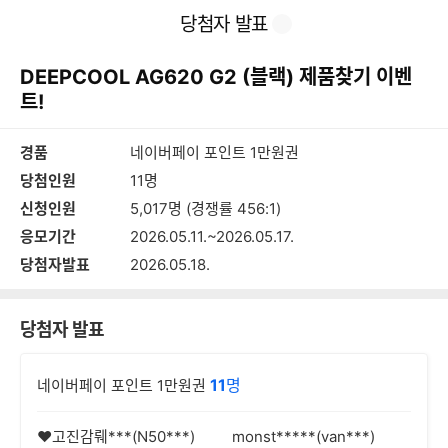
본
이
찜
공
당첨자 발표
문
전
유
바
페
하
로
이
기
DEEPCOOL AG620 G2 (블랙) 제품찾기 이벤
가
지
기
트!
경품
네이버페이 포인트 1만원권
당첨인원
11명
신청인원
5,017명 (경쟁률 456:1)
응모기간
2026.05.11.~2026.05.17.
당첨자발표
2026.05.18.
당첨자 발표
11
명
네이버페이 포인트 1만원권
♥고진감뤠***(N50***)
monst*****(van***)