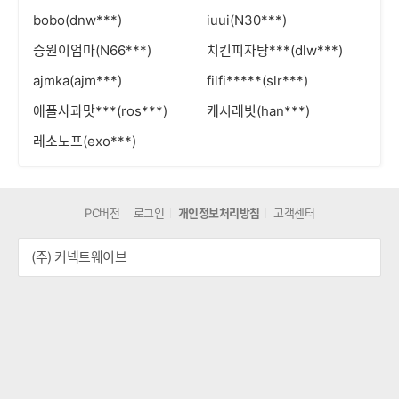
bobo(dnw***)
iuui(N30***)
승원이엄마(N66***)
치킨피자탕***(dlw***)
ajmka(ajm***)
filfi*****(slr***)
애플사과맛***(ros***)
캐시래빗(han***)
레소노프(exo***)
PC버전
로그인
개인정보처리방침
고객센터
(주) 커넥트웨이브