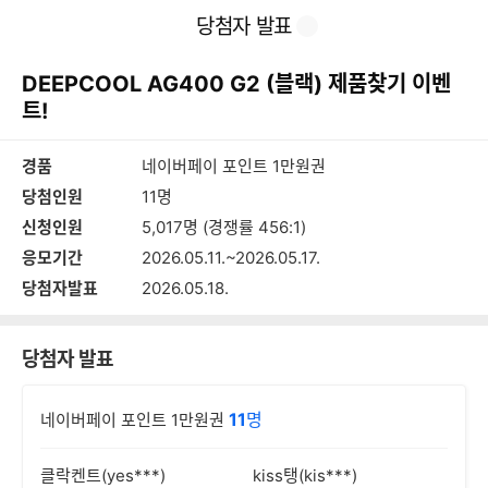
본
이
찜
공
당첨자 발표
문
전
유
바
페
하
로
이
기
DEEPCOOL AG400 G2 (블랙) 제품찾기 이벤
가
지
기
트!
경품
네이버페이 포인트 1만원권
당첨인원
11명
신청인원
5,017명 (경쟁률 456:1)
응모기간
2026.05.11.~2026.05.17.
당첨자발표
2026.05.18.
당첨자 발표
11
명
네이버페이 포인트 1만원권
클락켄트(yes***)
kiss탱(kis***)