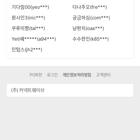
기다림00(yeo***)
다나주오(fre***)
원시인3(nic***)
궁금하심(com***)
쿠루미짱(tal***)
냥펀치(oas***)
Yeti예*****(a94***)
수수한인(k85***)
인텀스(jh2***)
PC버전
로그인
개인정보처리방침
고객센터
(주) 커넥트웨이브