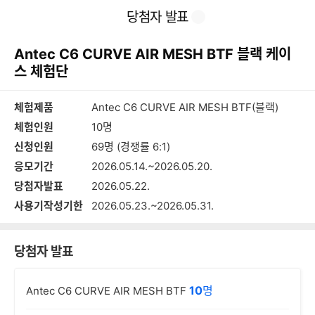
본
이
찜
공
당첨자 발표
문
전
유
바
페
하
로
이
기
Antec C6 CURVE AIR MESH BTF 블랙 케이
가
지
기
스 체험단
체험제품
Antec C6 CURVE AIR MESH BTF(블랙)
체험인원
10명
신청인원
69명 (경쟁률 6:1)
응모기간
2026.05.14.~2026.05.20.
당첨자발표
2026.05.22.
사용기작성기한
2026.05.23.~2026.05.31.
당첨자 발표
10
명
Antec C6 CURVE AIR MESH BTF