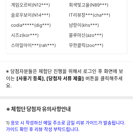
게임오르비(N12***)
회색빛고을(N89***)
슬로우보이(N14***)
IT리뷰창***(cha***)
codia*****(dig***)
냠랑이(khs***)
시즈z(kor***)
블루마신(azo***)
스마일아이***(rah***)
무한클릭(zoo***)
※ 당첨자분들은 체험단 진행을 위해서 로그인 후 화면에 보
이는
[사용기 등록], [당첨자 서류 제출]
버튼을 클릭해주세
요.
※ 체험단 당첨자 유의사항안내
1)
응모 시 작성하신 메일 주소로 금일 리뷰 가이드가 발송됩니다.
가이드 확인 후 리뷰 작성 부탁드립니다.