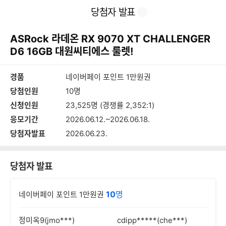
본
이
찜
공
당첨자 발표
문
전
유
바
페
하
로
이
기
ASRock 라데온 RX 9070 XT CHALLENGER
가
지
기
D6 16GB 대원씨티에스 룰렛!
경품
네이버페이 포인트 1만원권
당첨인원
10명
신청인원
23,525명 (경쟁률 2,352:1)
응모기간
2026.06.12.~2026.06.18.
당첨자발표
2026.06.23.
당첨자 발표
10
명
네이버페이 포인트 1만원권
정미옥9(jmo***)
cdipp*****(che***)