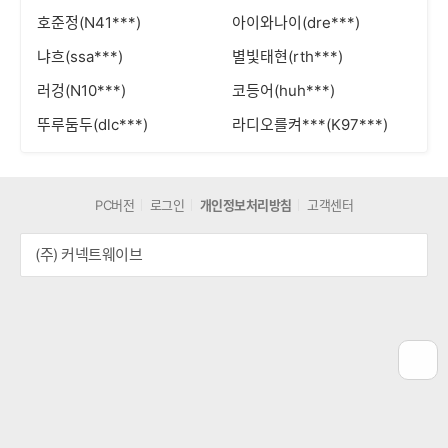
호준정(N41***)
아이와나이(dre***)
냐흐(ssa***)
별빛태현(rth***)
러겅(N10***)
코등어(huh***)
뚜루둠두(dlc***)
라디오를켜***(K97***)
PC버전
로그인
개인정보처리방침
고객센터
(주) 커넥트웨이브