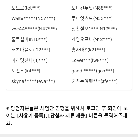
토토로(tot***)
도비캔두잇(N88***)
Walte*****(N57***)
투어잇스트(N53***)
zxc44*****(N47***)
청청설모1***(N19***)
룰루실버(N16***)
게임오르비(N12***)
태초마을로(l22***)
흥사마S(k21***)
이리멋진나(jtj***)
Lovel***(iwk***)
도진스(int***)
gandi*****(gan***)
skyne*****(eva***)
꿈꾸는여행***(afe***)
※ 당첨자분들은 체험단 진행을 위해서 로그인 후 화면에 보
이는
[사용기 등록], [당첨자 서류 제출]
버튼을 클릭해주세
요.