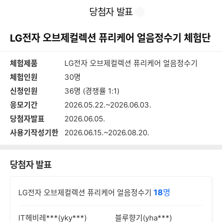
본
이
찜
공
당첨자 발표
문
전
유
바
페
하
로
이
기
LG전자 오브제컬렉션 퓨리케어 얼음정수기 체험단
가
지
기
체험제품
LG전자 오브제컬렉션 퓨리케어 얼음정수기
체험인원
30명
신청인원
36명 (경쟁률 1:1)
응모기간
2026.05.22.~2026.06.03.
당첨자발표
2026.06.05.
사용기작성기한
2026.06.15.~2026.08.20.
당첨자 발표
18
명
LG전자 오브제컬렉션 퓨리케어 얼음정수기
IT헤비레***(yky***)
블루향기(yha***)