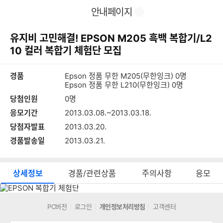
이
찜
공
안내페이지
전
유
페
하
이
기
유지비 고민해결! EPSON M205 흑백 복합기/L2
지
10 컬러 복합기 체험단 모집
경품
Epson 정품 무한 M205(무한잉크) 0명
Epson 정품 무한 L210(무한잉크) 0명
당첨인원
0명
응모기간
2013.03.08.~2013.03.18.
당첨자발표
2013.03.20.
경품발송일
2013.03.21.
상세정보
경품/관련상품
주의사항
응모
상
세
정
PC버전
로그인
개인정보처리방침
고객센터
보