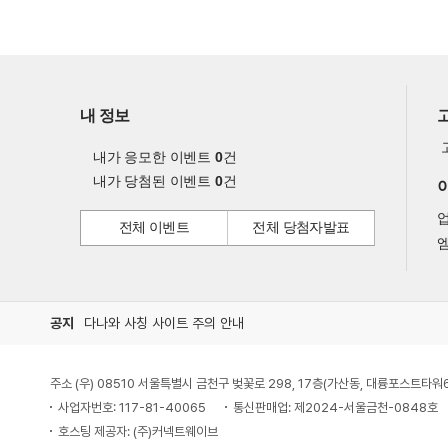
내 정보
내가 응모한 이벤트
0
건
내가 당첨된 이벤트
0
건
전체 이벤트
전체 당첨자발표
엠
공지
다나와 사칭 사이트 주의 안내
주소 (우) 08510 서울특별시 금천구 벚꽃로 298, 17층(가산동, 대륭포스트타워
사업자번호: 117-81-40065
통신판매업: 제2024-서울금천-0848호
호스팅 제공자: (주)커넥트웨이브