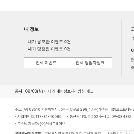
내 정보
내가 응모한 이벤트
0
건
내가 당첨된 이벤트
0
건
전체 이벤트
전체 당첨자발표
엠
공지
08/03(월) 다나와 개인정보처리방침 개정 안내
주소 (우) 08510 서울특별시 금천구 벚꽃로 298, 17층(가산동, 대륭포스트타워
사업자번호: 117-81-40065
통신판매업: 제2024-서울금천-0848호
호스팅 제공자: (주)커넥트웨이브
콘텐츠산업진흥법
콘텐츠산업 진흥법에 의한 콘텐츠 보호
자세히보기