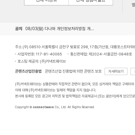
엠
공지
08/03(월) 다나와 개인정보처리방침 개정 안내
주소 (우) 08510 서울특별시 금천구 벚꽃로 298, 17층(가산동, 대륭포스트타워
사업자번호: 117-81-40065
통신판매업: 제2024-서울금천-0848호
호스팅 제공자: (주)커넥트웨이브
콘텐츠산업진흥법
콘텐츠산업 진흥법에 의한 콘텐츠 보호
자세히보기
(주)커넥트웨이브는 상품판매와 직접적인 관련이 없으며, 모든 상거래의 책임은 구매자와
이에 대해 (주)커넥트웨이브는 일체의 책임을 지지 않습니다.
본사에 등록된 모든 광고와 저작권 및 법적책임은 자료제공사 (또는 글쓴이)에게 있으므로
Copyright ©
connectwave
Co., Ltd. All Rights Reserved.