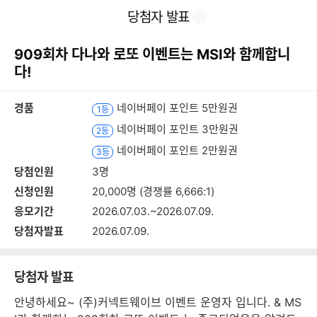
본
이
찜
공
당첨자 발표
문
전
유
바
페
하
로
이
기
909회차 다나와 로또 이벤트는 MSI와 함께합니
가
지
기
다!
경품
네이버페이 포인트 5만원권
1등
네이버페이 포인트 3만원권
2등
네이버페이 포인트 2만원권
3등
당첨인원
3명
신청인원
20,000명 (경쟁률 6,666:1)
응모기간
2026.07.03.~2026.07.09.
당첨자발표
2026.07.09.
당첨자 발표
안녕하세요~ (주)커넥트웨이브 이벤트 운영자 입니다. & MS