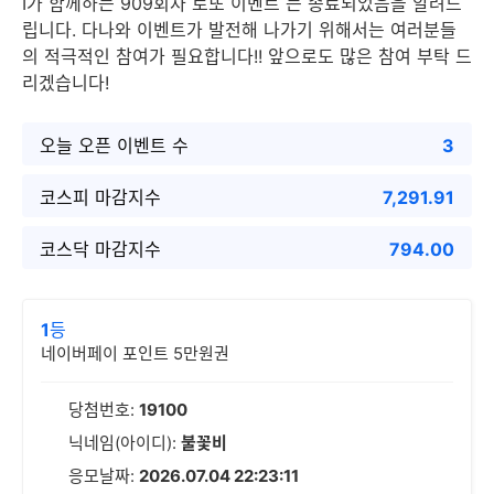
I가 함께하는 909회차 로또 이벤트 는 종료되었음을 알려드
립니다. 다나와 이벤트가 발전해 나가기 위해서는 여러분들
의 적극적인 참여가 필요합니다!! 앞으로도 많은 참여 부탁 드
리겠습니다!
오늘 오픈 이벤트 수
3
코스피 마감지수
7,291.91
코스닥 마감지수
794.00
1
등
네이버페이 포인트 5만원권
당첨번호:
19100
닉네임(아이디):
불꽃비
응모날짜:
2026.07.04 22:23:11