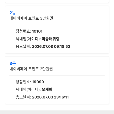
2
등
네이버페이 포인트 3만원권
당첨번호:
19101
닉네임(아이디):
미금매취랑
응모날짜:
2026.07.08 09:18:52
3
등
네이버페이 포인트 2만원권
당첨번호:
19099
닉네임(아이디):
오캐미
응모날짜:
2026.07.03 23:16:11