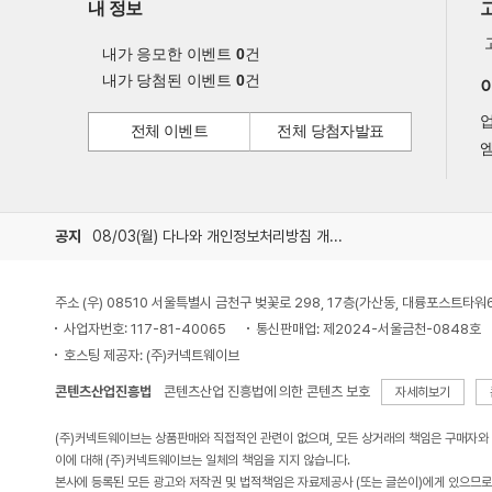
내 정보
내가 응모한 이벤트
0
건
내가 당첨된 이벤트
0
건
전체 이벤트
전체 당첨자발표
엠
공지
08/03(월) 다나와 개인정보처리방침 개정 안내
주소 (우) 08510 서울특별시 금천구 벚꽃로 298, 17층(가산동, 대륭포스트타워
사업자번호: 117-81-40065
통신판매업: 제2024-서울금천-0848호
호스팅 제공자: (주)커넥트웨이브
콘텐츠산업진흥법
콘텐츠산업 진흥법에 의한 콘텐츠 보호
자세히보기
(주)커넥트웨이브는 상품판매와 직접적인 관련이 없으며, 모든 상거래의 책임은 구매자와
이에 대해 (주)커넥트웨이브는 일체의 책임을 지지 않습니다.
본사에 등록된 모든 광고와 저작권 및 법적책임은 자료제공사 (또는 글쓴이)에게 있으므로