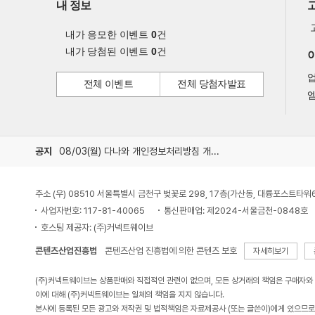
내 정보
내가 응모한 이벤트
0
건
내가 당첨된 이벤트
0
건
전체 이벤트
전체 당첨자발표
엠
공지
08/03(월) 다나와 개인정보처리방침 개정 안내
주소 (우) 08510 서울특별시 금천구 벚꽃로 298, 17층(가산동, 대륭포스트타워
사업자번호: 117-81-40065
통신판매업: 제2024-서울금천-0848호
호스팅 제공자: (주)커넥트웨이브
콘텐츠산업진흥법
콘텐츠산업 진흥법에 의한 콘텐츠 보호
자세히보기
(주)커넥트웨이브는 상품판매와 직접적인 관련이 없으며, 모든 상거래의 책임은 구매자와
이에 대해 (주)커넥트웨이브는 일체의 책임을 지지 않습니다.
본사에 등록된 모든 광고와 저작권 및 법적책임은 자료제공사 (또는 글쓴이)에게 있으므로