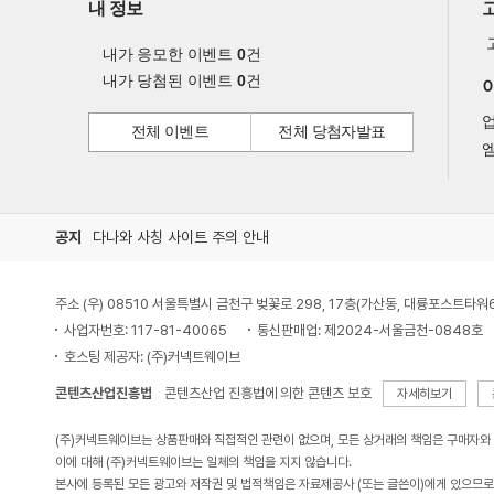
내 정보
내가 응모한 이벤트
0
건
내가 당첨된 이벤트
0
건
전체 이벤트
전체 당첨자발표
엠
공지
다나와 사칭 사이트 주의 안내
주소 (우) 08510 서울특별시 금천구 벚꽃로 298, 17층(가산동, 대륭포스트타워
사업자번호: 117-81-40065
통신판매업: 제2024-서울금천-0848호
호스팅 제공자: (주)커넥트웨이브
콘텐츠산업진흥법
콘텐츠산업 진흥법에 의한 콘텐츠 보호
자세히보기
(주)커넥트웨이브는 상품판매와 직접적인 관련이 없으며, 모든 상거래의 책임은 구매자와
이에 대해 (주)커넥트웨이브는 일체의 책임을 지지 않습니다.
본사에 등록된 모든 광고와 저작권 및 법적책임은 자료제공사 (또는 글쓴이)에게 있으므로