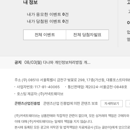
내 정보
내가 응모한 이벤트
0
건
내가 당첨된 이벤트
0
건
전체 이벤트
전체 당첨자발표
엠
공지
08/03(월) 다나와 개인정보처리방침 개정 안내
주소 (우) 08510 서울특별시 금천구 벚꽃로 298, 17층(가산동, 대륭포스트타워
사업자번호: 117-81-40065
통신판매업: 제2024-서울금천-0848호
호스팅 제공자: (주)커넥트웨이브
콘텐츠산업진흥법
콘텐츠산업 진흥법에 의한 콘텐츠 보호
자세히보기
(주)커넥트웨이브는 상품판매와 직접적인 관련이 없으며, 모든 상거래의 책임은 구매자와
이에 대해 (주)커넥트웨이브는 일체의 책임을 지지 않습니다.
본사에 등록된 모든 광고와 저작권 및 법적책임은 자료제공사 (또는 글쓴이)에게 있으므로