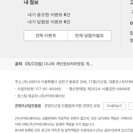
내 정보
내가 응모한 이벤트
0
건
내가 당첨된 이벤트
0
건
전체 이벤트
전체 당첨자발표
엠
공지
08/03(월) 다나와 개인정보처리방침 개정 안내
주소 (우) 08510 서울특별시 금천구 벚꽃로 298, 17층(가산동, 대륭포스트타워
사업자번호: 117-81-40065
통신판매업: 제2024-서울금천-0848호
호스팅 제공자: (주)커넥트웨이브
콘텐츠산업진흥법
콘텐츠산업 진흥법에 의한 콘텐츠 보호
자세히보기
(주)커넥트웨이브는 상품판매와 직접적인 관련이 없으며, 모든 상거래의 책임은 구매자와
이에 대해 (주)커넥트웨이브는 일체의 책임을 지지 않습니다.
본사에 등록된 모든 광고와 저작권 및 법적책임은 자료제공사 (또는 글쓴이)에게 있으므로