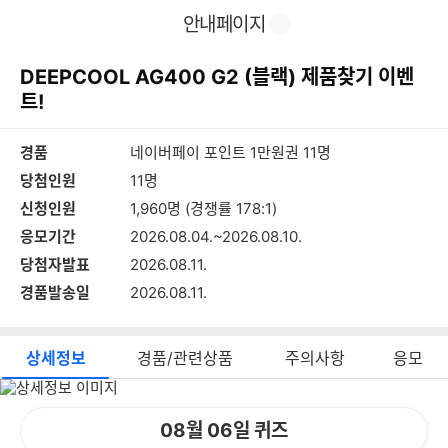
이
찜
공
안내페이지
전
유
페
하
이
기
DEEPCOOL AG400 G2 (블랙) 제품찾기 이벤
지
트!
경품
네이버페이 포인트 1만원권 11명
당첨인원
11명
신청인원
1,960명 (경쟁률 178:1)
응모기간
2026.08.04.~2026.08.10.
당첨자발표
2026.08.11.
경품발송일
2026.08.11.
상세정보
경품/관련상품
주의사항
응모
상
세
정
08월 06일 퀴즈
보