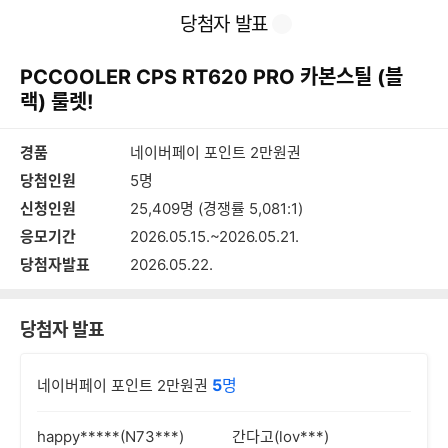
본
이
찜
공
당첨자 발표
문
전
유
바
페
하
로
이
기
PCCOOLER CPS RT620 PRO 카본스틸 (블
가
지
기
랙) 룰렛!
경품
네이버페이 포인트 2만원권
당첨인원
5명
신청인원
25,409명 (경쟁률 5,081:1)
응모기간
2026.05.15.~2026.05.21.
당첨자발표
2026.05.22.
당첨자 발표
5
명
네이버페이 포인트 2만원권
happy*****(N73***)
간다고(lov***)