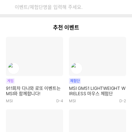
다
이
나
전
검
와
페
색
본
이
이
문
벤
지
바
추천 이벤트
트
로
검
가
색
기
게임
체험단
911회차 다나와 로또 이벤트는
MSI GM51 LIGHTWEIGHT W
MSI와 함께합니다!
IRELESS 마우스 체험단
MSI
D-4
MSI
D-2