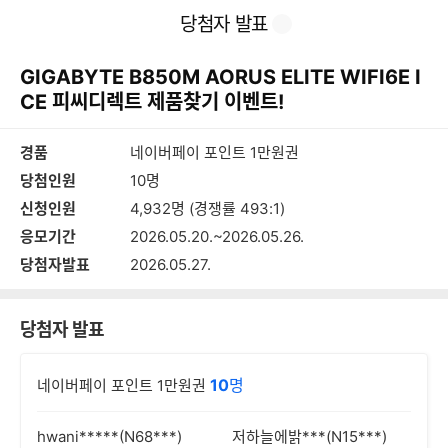
본
이
찜
공
당첨자 발표
문
전
유
바
페
하
로
이
기
GIGABYTE B850M AORUS ELITE WIFI6E I
가
지
기
CE 피씨디렉트 제품찾기 이벤트!
경품
네이버페이 포인트 1만원권
당첨인원
10명
신청인원
4,932명 (경쟁률 493:1)
응모기간
2026.05.20.~2026.05.26.
당첨자발표
2026.05.27.
당첨자 발표
10
명
네이버페이 포인트 1만원권
hwani*****(N68***)
저하늘에밝***(N15***)