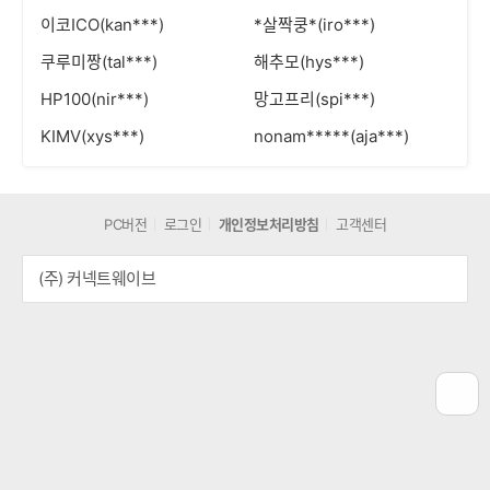
이코ICO(kan***)
*살짝쿵*(iro***)
쿠루미짱(tal***)
해추모(hys***)
HP100(nir***)
망고프리(spi***)
KIMV(xys***)
nonam*****(aja***)
PC버전
로그인
개인정보처리방침
고객센터
(주) 커넥트웨이브