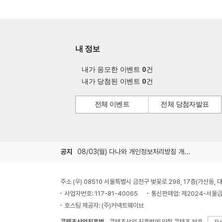
내 정보
내가 응모한 이벤트
0
건
내가 당첨된 이벤트
0
건
전체 이벤트
전체 당첨자발표
공지
08/03(월) 다나와 개인정보처리방침 개정 안내
주소 (우) 08510 서울특별시 금천구 벚꽃로 298, 17층(가산동
사업자번호: 117-81-40065
통신판매업: 제2024-서울금
호스팅 제공자: (주)커넥트웨이브
콘텐츠산업진흥법
콘텐츠산업 진흥법에 의한 콘텐츠 보호