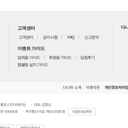
다나
고객센터
고객센터
공지사항
FAQ
신고문의
이벤트 가이드
업체용 가이드
회원용 가이드
당첨후기
엠블럼 설치 가이드
다나와 소개
이용약관
개인정보처리
, 대륭포스트타워6차)
대표: 김정남
천-0848호
부가통신사업: 제003081호
사업자정보확인