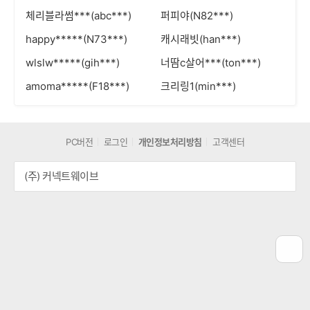
체리블라썸***(abc***)
퍼피야(N82***)
happy*****(N73***)
캐시래빗(han***)
wlslw*****(gih***)
너땀c살어***(ton***)
amoma*****(F18***)
크리링1(min***)
PC버전
로그인
개인정보처리방침
고객센터
(주) 커넥트웨이브