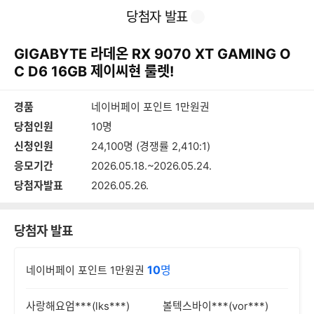
본
이
찜
공
당첨자 발표
문
전
유
바
페
하
로
이
기
GIGABYTE 라데온 RX 9070 XT GAMING O
가
지
기
C D6 16GB 제이씨현 룰렛!
경품
네이버페이 포인트 1만원권
당첨인원
10명
신청인원
24,100명 (경쟁률 2,410:1)
응모기간
2026.05.18.~2026.05.24.
당첨자발표
2026.05.26.
당첨자 발표
10
명
네이버페이 포인트 1만원권
사랑해요엄***(lks***)
볼텍스바이***(vor***)