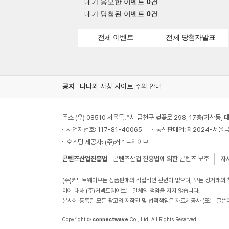
내가 응모한 이벤트
0
건
내가 당첨된 이벤트
0
건
전체 이벤트
전체 당첨자발표
공지
다나와 사칭 사이트 주의 안내
주소 (우) 08510 서울특별시 금천구 벚꽃로 298, 17층(가산동
사업자번호: 117-81-40065
통신판매업: 제2024-서울금
호스팅 제공자: (주)커넥트웨이브
콘텐츠산업진흥법
콘텐츠산업 진흥법에 의한 콘텐츠 보호
자
(주)커넥트웨이브는 상품판매와 직접적인 관련이 없으며, 모든 상거래의
이에 대해 (주)커넥트웨이브는 일체의 책임을 지지 않습니다.
본사에 등록된 모든 광고와 저작권 및 법적책임은 자료제공사 (또는 글쓴
Copyright ©
connectwave
Co., Ltd. All Rights Reserved.