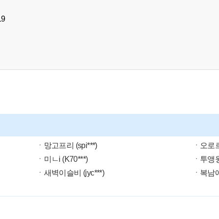
19
ㆍ망고프리 (spi***)
ㆍ오로르 (
ㆍ미ㄴi (K70***)
ㆍ투앵윙꼬
ㆍ새벽이슬비 (jyc***)
ㆍ복남애비