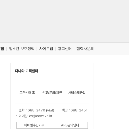
방침
청소년 보호정책
사이트맵
광고센터
협력사문의
다나와 고객센터
고객센터 홈
신고/문의/제안
서비스도움말
전화: 1688-2470 (유료)
팩스: 1688-2451
이메일: cs@cowave.kr
이메일수집거부
ARS문의안내