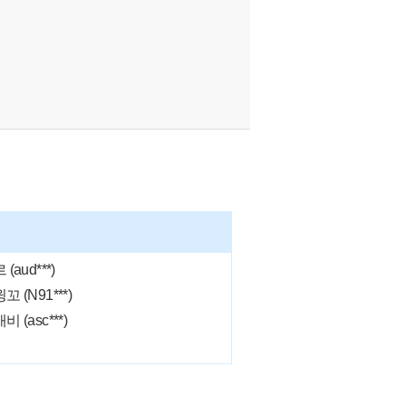
aud***)
 (N91***)
 (asc***)