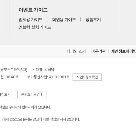
이벤트 가이드
업체용 가이드
회원용 가이드
당첨후기
엠블럼 설치 가이드
다나와 소개
이용약관
개인정보처리
, 대륭포스트타워6차)
대표: 김정남
천-0848호
부가통신사업: 제003081호
사업자정보확인
세히보기
콘텐츠이용안내
 책임은 구매자와 판매자에게 있습니다.
이)에게 있으므로 본사는 광고에 대한 책임을 지지 않습니다.