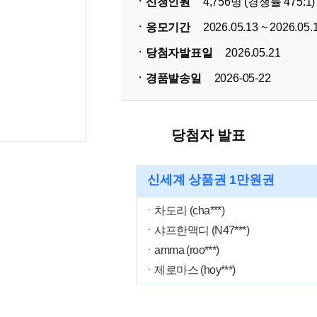
ㆍ신청인원
4,756명 (경쟁률 475:1)
ㆍ응모기간
2026.05.13 ~ 2026.05.
ㆍ당첨자발표일
2026.05.21
ㆍ경품발송일
2026-05-22
당첨자 발표
신세계 상품권 1만원권
ㆍ차도리 (cha***)
ㆍ샤프한맥디 (N47***)
ㆍamma (roo***)
ㆍ제로마스 (hoy***)