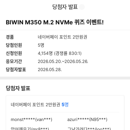
본
이
찜
공
당첨자 발표
문
전
유
바
페
하
로
이
기
BIWIN M350 M.2 NVMe 퀴즈 이벤트!
가
지
기
경품
네이버페이 포인트 2만원권
당첨인원
5명
신청인원
4,154명 (경쟁률 830:1)
응모기간
2026.05.20.~2026.05.26.
당첨자발표
2026.05.28.
당첨자 발표
5
명
네이버페이 포인트 2만원권
monst*****(van***)
azuri*****(N95***)
악어깨우기(mr8***)
그냥가려다***(loo***)